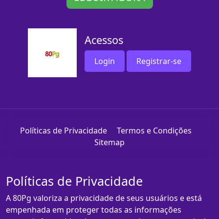
Acessos
Login
Registrar-se
Políticas de Privacidade
Termos e Condições
Sitemap
Políticas de Privacidade
A 80Pg valoriza a privacidade de seus usuários e está
empenhada em proteger todas as informações