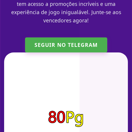
tem acesso a promoções incríveis e uma
experiência de jogo inigualável. Junte-se aos
vencedores agora!
SEGUIR NO TELEGRAM