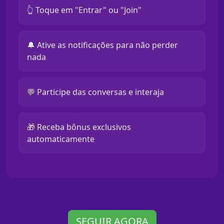
👆 Toque em "Entrar" ou "Join"
🔔 Ative as notificações para não perder
nada
💬 Participe das conversas e interaja
🎁 Receba bônus exclusivos
automaticamente
SEGUIR AGORA