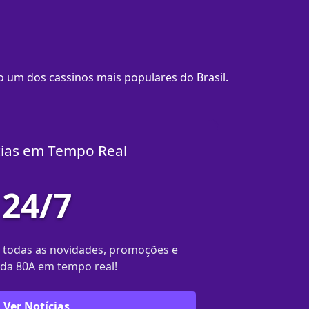
o um dos cassinos mais populares do Brasil.
cias em Tempo Real
24/7
e todas as novidades, promoções e
 da 80A em tempo real!
Ver Notícias