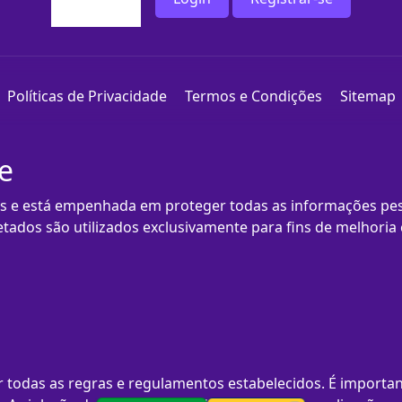
Políticas de Privacidade
Termos e Condições
Sitemap
de
ios e está empenhada em proteger todas as informações pe
tados são utilizados exclusivamente para fins de melhoria
todas as regras e regulamentos estabelecidos. É importan