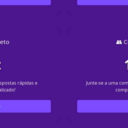
reto
👥 
t
espostas rápidas e
Junte-se a uma com
lizado!
compa
e