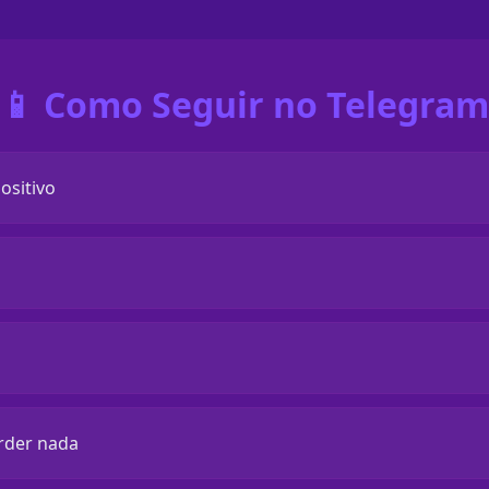
📱 Como Seguir no Telegram
ositivo
erder nada