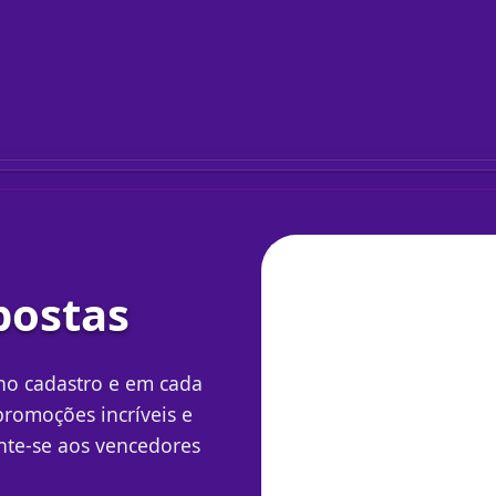
postas
no cadastro e em cada
promoções incríveis e
unte-se aos vencedores