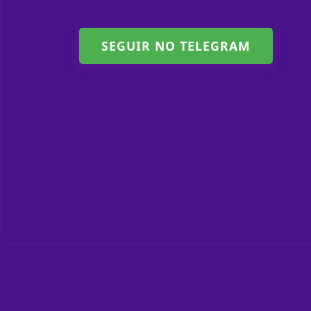
SEGUIR NO TELEGRAM