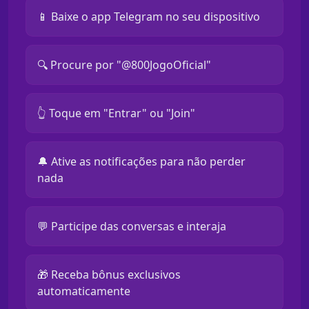
📱 Baixe o app Telegram no seu dispositivo
🔍 Procure por "@800JogoOficial"
👆 Toque em "Entrar" ou "Join"
🔔 Ative as notificações para não perder
nada
💬 Participe das conversas e interaja
🎁 Receba bônus exclusivos
automaticamente