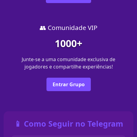
👥 Comunidade VIP
1000+
Junte-se a uma comunidade exclusiva de
jogadores e compartilhe experiências!
Entrar Grupo
📱 Como Seguir no Telegram