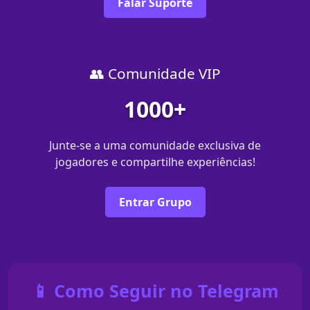
Falar Suporte
👥 Comunidade VIP
1000+
Junte-se a uma comunidade exclusiva de
jogadores e compartilhe experiências!
Entrar Grupo
📱 Como Seguir no Telegram