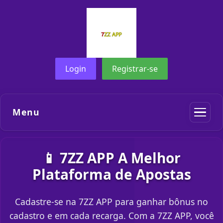
Login
Registrar-se
Menu
📱 7ZZ APP A Melhor
Plataforma de Apostas
Cadastre-se na 7ZZ APP para ganhar bônus no
cadastro e em cada recarga. Com a 7ZZ APP, você