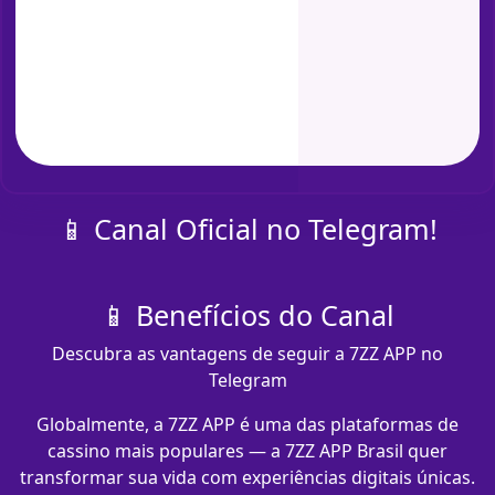
📱 Canal Oficial no Telegram!
📱 Benefícios do Canal
Descubra as vantagens de seguir a 7ZZ APP no
Telegram
Globalmente, a 7ZZ APP é uma das plataformas de
cassino mais populares — a 7ZZ APP Brasil quer
transformar sua vida com experiências digitais únicas.