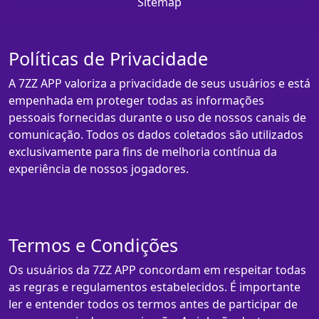
Sitemap
Políticas de Privacidade
A 7ZZ APP valoriza a privacidade de seus usuários e está
empenhada em proteger todas as informações
pessoais fornecidas durante o uso de nossos canais de
comunicação. Todos os dados coletados são utilizados
exclusivamente para fins de melhoria contínua da
experiência de nossos jogadores.
Termos e Condições
Os usuários da 7ZZ APP concordam em respeitar todas
as regras e regulamentos estabelecidos. É importante
ler e entender todos os termos antes de participar de