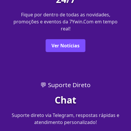
Fique por dentro de todas as novidades,
promoções e eventos da 7Ywin.Com em tempo
real!
Ver Notícias
💬 Suporte Direto
Chat
Suporte direto via Telegram, respostas rápidas e
atendimento personalizado!