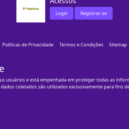
Acessos
Login
Registrar-se
Políticas de Privacidade
Termos e Condições
Sitemap
de
seus usuários e está empenhada em proteger todas as info
dados coletados são utilizados exclusivamente para fins d