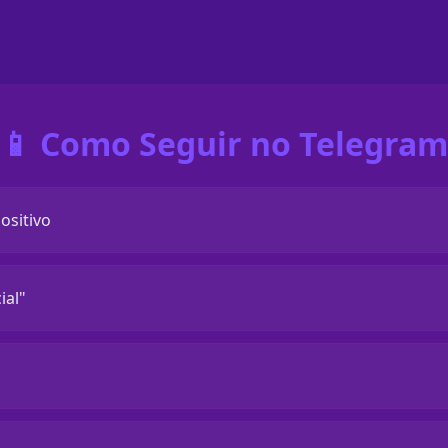
📱 Como Seguir no Telegram
ositivo
ial"