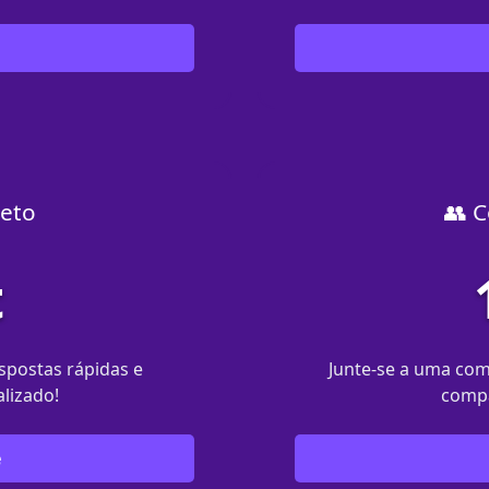
reto
👥 
t
espostas rápidas e
Junte-se a uma com
lizado!
compa
e