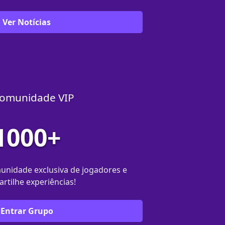
Ver Notícias
Comunidade VIP
1000+
unidade exclusiva de jogadores e
rtilhe experiências!
Entrar Grupo