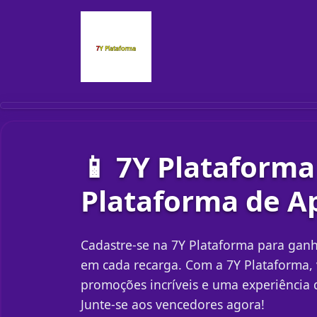
📱 7Y Plataform
Plataforma de A
Cadastre-se na 7Y Plataforma para gan
em cada recarga. Com a 7Y Plataforma, 
promoções incríveis e uma experiência d
Junte-se aos vencedores agora!