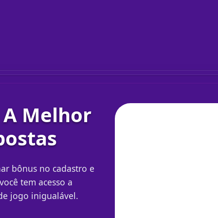
a A Melhor
postas
har bônus no cadastro e
você tem acesso a
e jogo inigualável.