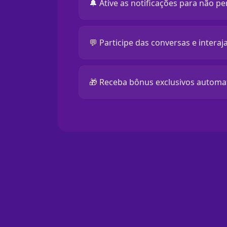
🔔 Ative as notificações para não p
💬 Participe das conversas e interaj
🎁 Receba bônus exclusivos autom