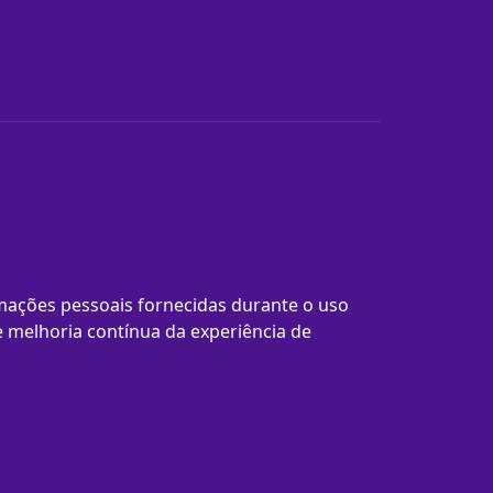
rmações pessoais fornecidas durante o uso
e melhoria contínua da experiência de