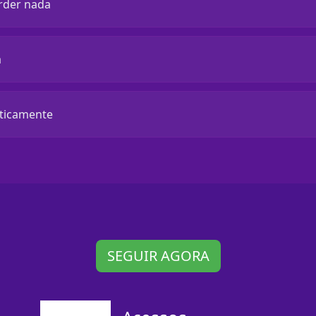
erder nada
a
aticamente
SEGUIR AGORA