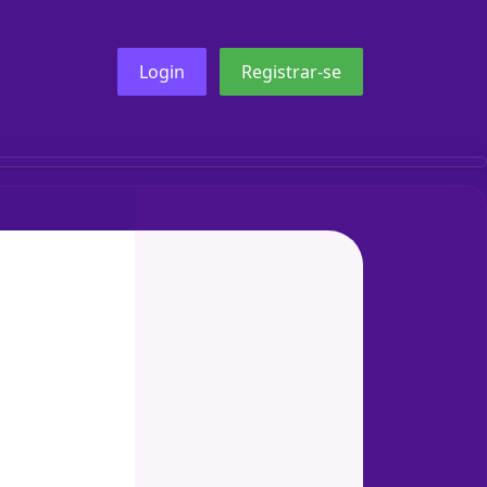
Login
Registrar-se