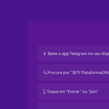
📱 Baixe o app Telegram no seu disp
🔍 Procure por "@7Y PlataformaOfic
👆 Toque em "Entrar" ou "Join"