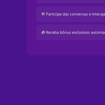
💬 Participe das conversas e interaj
🎁 Receba bônus exclusivos autom