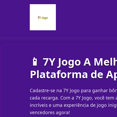
📱 7Y Jogo A Mel
Plataforma de A
Cadastre-se na 7Y Jogo para ganhar bô
cada recarga. Com a 7Y Jogo, você tem
incríveis e uma experiência de jogo inig
vencedores agora!