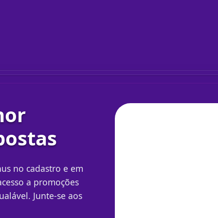
hor
postas
nus no cadastro e em
 acesso a promoções
ualável. Junte-se aos