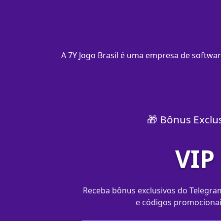
A 7Y Jogo Brasil é uma empresa de softwar
🎁 Bônus Exclu
VIP
Receba bônus exclusivos do Telegra
e códigos promocionai