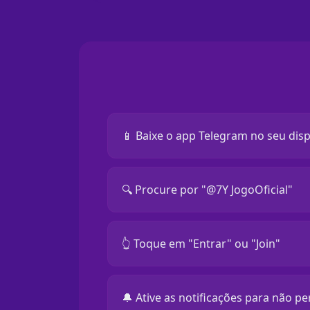
📱 Baixe o app Telegram no seu disp
🔍 Procure por "@7Y JogoOficial"
👆 Toque em "Entrar" ou "Join"
🔔 Ative as notificações para não p