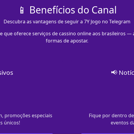
📱 Benefícios do Canal
Descubra as vantagens de seguir a 7Y Jogo no Telegram
e que oferece serviços de cassino online aos brasileiros 
formas de apostar.
sivos
📢 Notí
m, promoções especiais
Fique por dentro d
s únicos!
eventos d