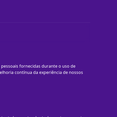
 pessoais fornecidas durante o uso de
elhoria contínua da experiência de nossos