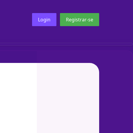
Login
Registrar-se