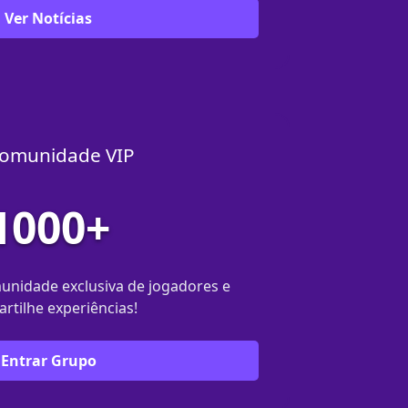
Ver Notícias
Comunidade VIP
1000+
unidade exclusiva de jogadores e
rtilhe experiências!
Entrar Grupo