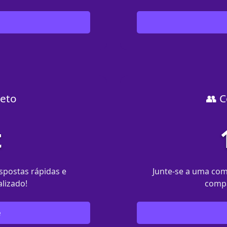
reto
👥 
t
espostas rápidas e
Junte-se a uma com
lizado!
compa
e