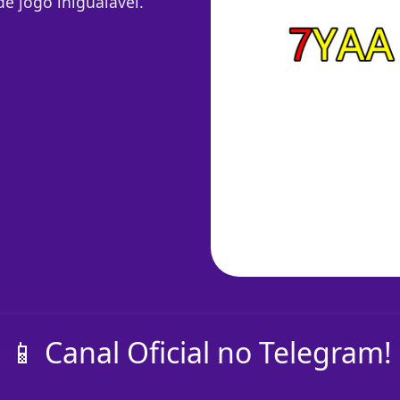
e jogo inigualável.
📱 Canal Oficial no Telegram!