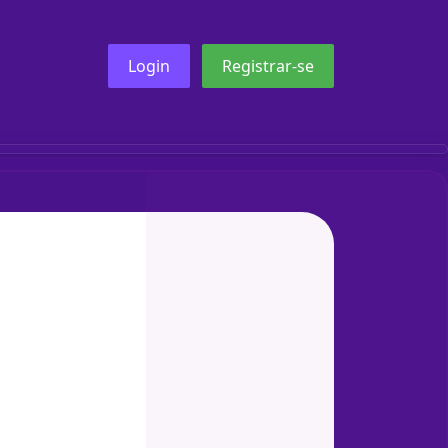
Login
Registrar-se