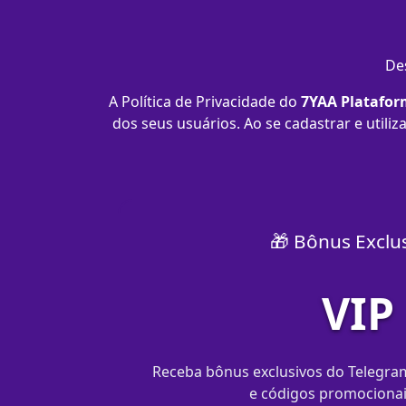
De
A Política de Privacidade do
7YAA Platafo
dos seus usuários. Ao se cadastrar e utiliz
🎁 Bônus Exclu
VIP
Receba bônus exclusivos do Telegra
e códigos promocionai