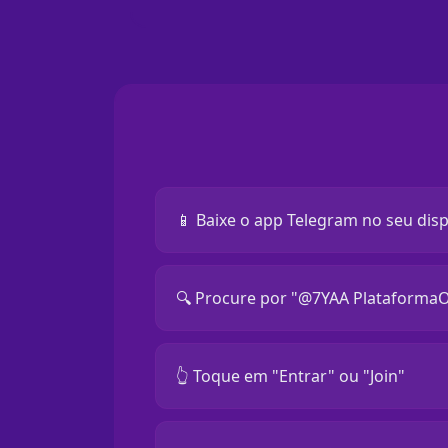
📱 Baixe o app Telegram no seu disp
🔍 Procure por "@7YAA PlataformaOf
👆 Toque em "Entrar" ou "Join"