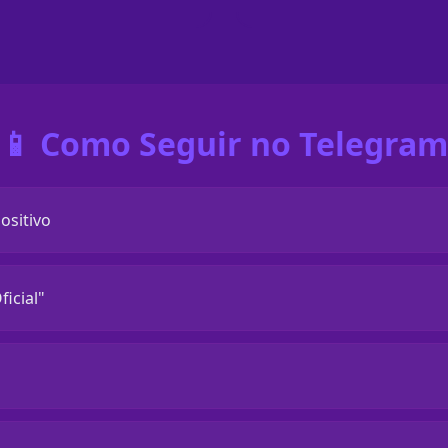
📱 Como Seguir no Telegram
ositivo
icial"