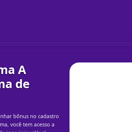
rma A
ma de
anhar bônus no cadastro
rma, você tem acesso a