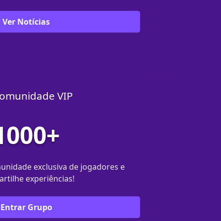
Ver Notícias
Comunidade VIP
1000+
unidade exclusiva de jogadores e
rtilhe experiências!
Entrar Grupo