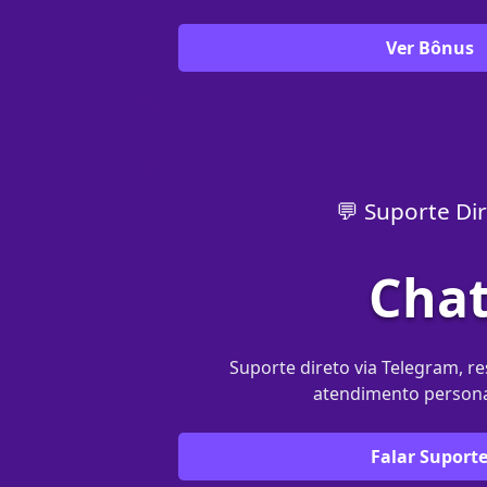
Ver Bônus
💬 Suporte Di
Cha
Suporte direto via Telegram, r
atendimento persona
Falar Suport