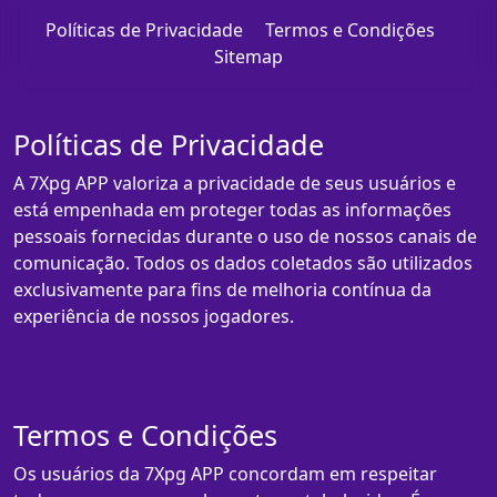
Políticas de Privacidade
Termos e Condições
Sitemap
Políticas de Privacidade
A 7Xpg APP valoriza a privacidade de seus usuários e
está empenhada em proteger todas as informações
pessoais fornecidas durante o uso de nossos canais de
comunicação. Todos os dados coletados são utilizados
exclusivamente para fins de melhoria contínua da
experiência de nossos jogadores.
Termos e Condições
Os usuários da 7Xpg APP concordam em respeitar