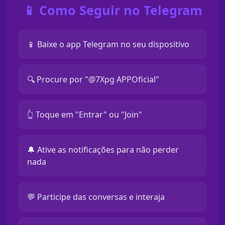
📱 Como Seguir no Telegram
📱 Baixe o app Telegram no seu dispositivo
🔍 Procure por "@7Xpg APPOficial"
👆 Toque em "Entrar" ou "Join"
🔔 Ative as notificações para não perder
nada
💬 Participe das conversas e interaja