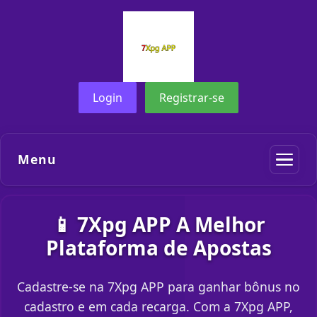
Login
Registrar-se
Menu
📱 7Xpg APP A Melhor
Plataforma de Apostas
Cadastre-se na 7Xpg APP para ganhar bônus no
cadastro e em cada recarga. Com a 7Xpg APP,