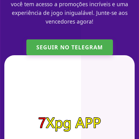
você tem acesso a promoções incríveis e uma
experiência de jogo inigualável. Junte-se aos
vencedores agora!
SEGUIR NO TELEGRAM