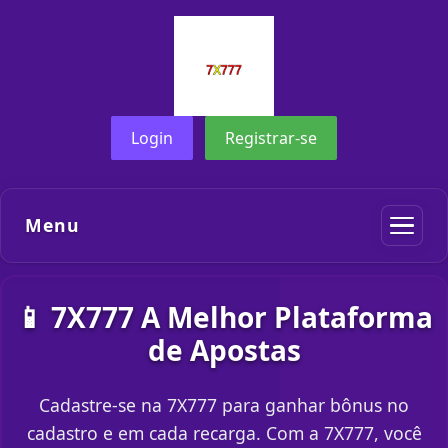
Login
Registrar-se
Menu
📱 7X777 A Melhor Plataforma
de Apostas
Cadastre-se na 7X777 para ganhar bônus no
cadastro e em cada recarga. Com a 7X777, você