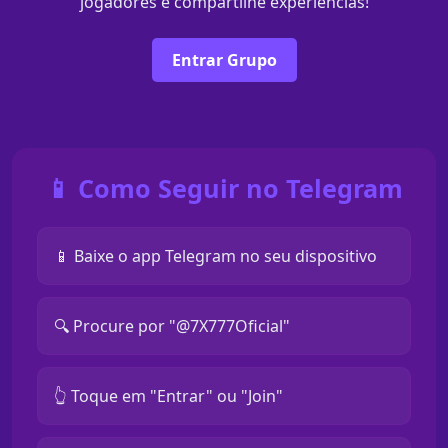
jogadores e compartilhe experiências!
Entrar Grupo
📱 Como Seguir no Telegram
📱 Baixe o app Telegram no seu dispositivo
🔍 Procure por "@7X777Oficial"
👆 Toque em "Entrar" ou "Join"