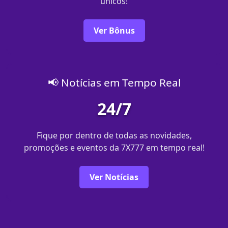
únicos!
Ver Bônus
📢 Notícias em Tempo Real
24/7
Fique por dentro de todas as novidades,
promoções e eventos da 7X777 em tempo real!
Ver Notícias