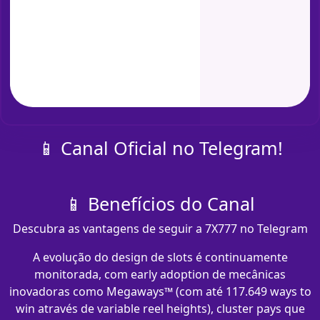
📱 Canal Oficial no Telegram!
📱 Benefícios do Canal
Descubra as vantagens de seguir a 7X777 no Telegram
A evolução do design de slots é continuamente
monitorada, com early adoption de mecânicas
inovadoras como Megaways™ (com até 117.649 ways to
win através de variable reel heights), cluster pays que