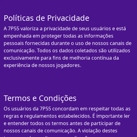
Políticas de Privacidade
A 7P55 valoriza a privacidade de seus usuários e está
empenhada em proteger todas as informações
pessoais fornecidas durante o uso de nossos canais de
comunicação. Todos os dados coletados são utilizados
exclusivamente para fins de melhoria contínua da
experiência de nossos jogadores.
Termos e Condições
Os usuários da 7P55 concordam em respeitar todas as
regras e regulamentos estabelecidos. É importante ler
e entender todos os termos antes de participar de
nossos canais de comunicação. A violação destes