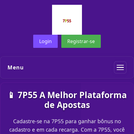
Login
Registrar-se
Menu
📱 7P55 A Melhor Plataforma
de Apostas
Cadastre-se na 7P55 para ganhar bônus no
cadastro e em cada recarga. Com a 7P55, você