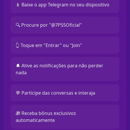
📱 Baixe o app Telegram no seu dispositivo
🔍 Procure por "@7P55Oficial"
👆 Toque em "Entrar" ou "Join"
🔔 Ative as notificações para não perder
nada
💬 Participe das conversas e interaja
🎁 Receba bônus exclusivos
automaticamente