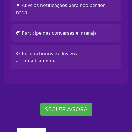
🔔 Ative as notificações para não perder
nada
💬 Participe das conversas e interaja
🎁 Receba bônus exclusivos
automaticamente
SEGUIR AGORA