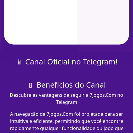
📱 Canal Oficial no Telegram!
📱 Benefícios do Canal
Descubra as vantagens de seguir a 7Jogos.Com no
Telegram
A navegação da 7Jogos.Com foi projetada para ser
intuitiva e eficiente, permitindo que você encontre
rapidamente qualquer funcionalidade ou jogo que