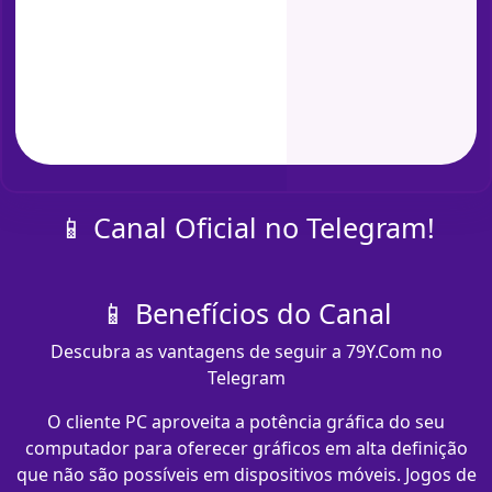
📱 Canal Oficial no Telegram!
📱 Benefícios do Canal
Descubra as vantagens de seguir a 79Y.Com no
Telegram
O cliente PC aproveita a potência gráfica do seu
computador para oferecer gráficos em alta definição
que não são possíveis em dispositivos móveis. Jogos de