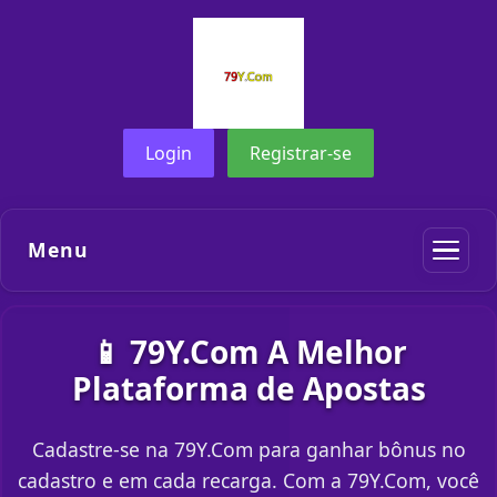
Login
Registrar-se
Menu
📱 79Y.Com A Melhor
Plataforma de Apostas
Cadastre-se na 79Y.Com para ganhar bônus no
cadastro e em cada recarga. Com a 79Y.Com, você