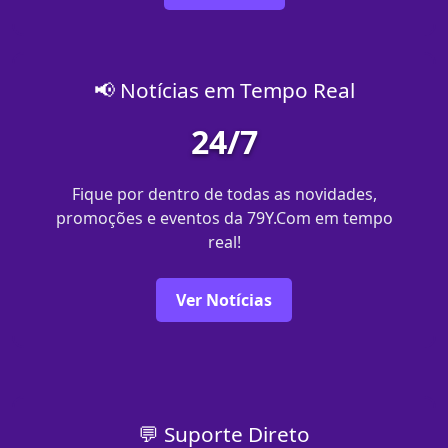
📢 Notícias em Tempo Real
24/7
Fique por dentro de todas as novidades,
promoções e eventos da 79Y.Com em tempo
real!
Ver Notícias
💬 Suporte Direto