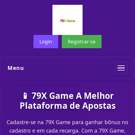
Login
Registrar-se
Menu
📱 79X Game A Melhor
Plataforma de Apostas
Cadastre-se na 79X Game para ganhar bônus no
cadastro e em cada recarga. Com a 79X Game,