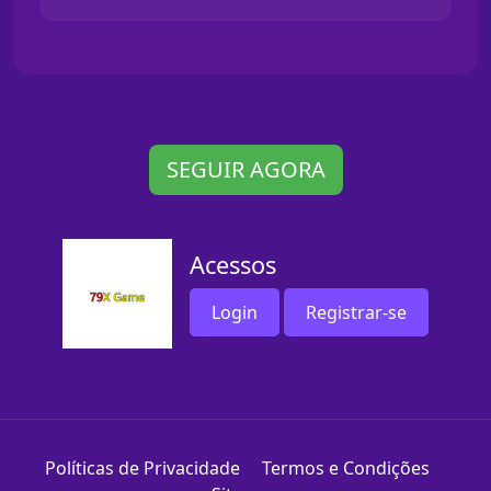
SEGUIR AGORA
Acessos
Login
Registrar-se
Políticas de Privacidade
Termos e Condições