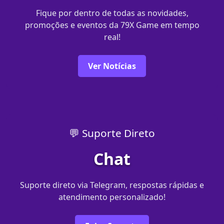
Fique por dentro de todas as novidades,
promoções e eventos da 79X Game em tempo
real!
Ver Notícias
💬 Suporte Direto
Chat
Suporte direto via Telegram, respostas rápidas e
atendimento personalizado!