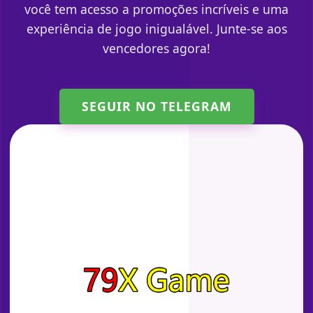
você tem acesso a promoções incríveis e uma
experiência de jogo inigualável. Junte-se aos
vencedores agora!
SEGUIR NO TELEGRAM