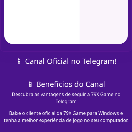
📱 Canal Oficial no Telegram!
📱 Benefícios do Canal
Descubra as vantagens de seguir a 79X Game no
Telegram
Baixe o cliente oficial da 79X Game para Windows e
tenha a melhor experiência de jogo no seu computador.