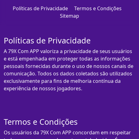
Políticas de Privacidade
Termos e Condições
Sitemap
Políticas de Privacidade
A 79X Com APP valoriza a privacidade de seus usuários
e está empenhada em proteger todas as informações
pessoais fornecidas durante o uso de nossos canais de
comunicação. Todos os dados coletados são utilizados
exclusivamente para fins de melhoria contínua da
experiência de nossos jogadores.
Termos e Condições
Os usuários da 79X Com APP concordam em respeitar