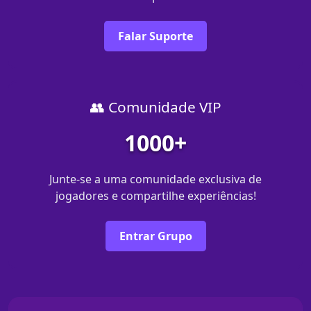
Falar Suporte
👥 Comunidade VIP
1000+
Junte-se a uma comunidade exclusiva de
jogadores e compartilhe experiências!
Entrar Grupo