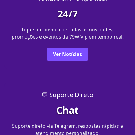
24/7
Fique por dentro de todas as novidades,
promoções e eventos da 79W Vip em tempo real!
Ver Notícias
💬 Suporte Direto
Chat
Suporte direto via Telegram, respostas rápidas e
atendimento personalizado!