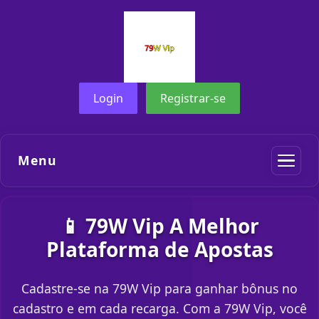
Login
Registrar-se
Menu
📱 79W Vip A Melhor
Plataforma de Apostas
Cadastre-se na 79W Vip para ganhar bônus no
cadastro e em cada recarga. Com a 79W Vip, você