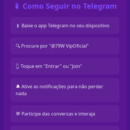
📱 Como Seguir no Telegram
📱 Baixe o app Telegram no seu dispositivo
🔍 Procure por "@79W VipOficial"
👆 Toque em "Entrar" ou "Join"
🔔 Ative as notificações para não perder
nada
💬 Participe das conversas e interaja