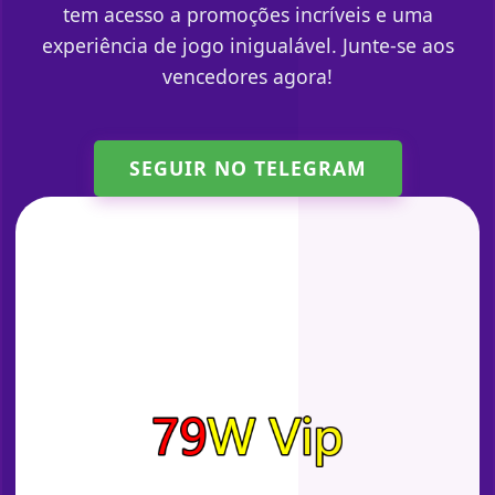
tem acesso a promoções incríveis e uma
experiência de jogo inigualável. Junte-se aos
vencedores agora!
SEGUIR NO TELEGRAM