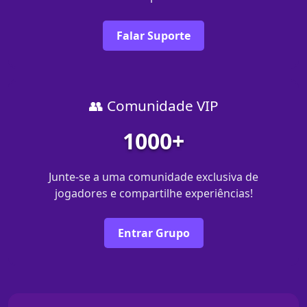
Falar Suporte
👥 Comunidade VIP
1000+
Junte-se a uma comunidade exclusiva de
jogadores e compartilhe experiências!
Entrar Grupo