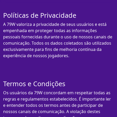
Políticas de Privacidade
A 79W valoriza a privacidade de seus usuários e está
empenhada em proteger todas as informações
pessoais fornecidas durante o uso de nossos canais de
comunicação. Todos os dados coletados são utilizados
exclusivamente para fins de melhoria contínua da
experiência de nossos jogadores.
Termos e Condições
Os usuários da 79W concordam em respeitar todas as
regras e regulamentos estabelecidos. É importante ler
e entender todos os termos antes de participar de
nossos canais de comunicação. A violação destes