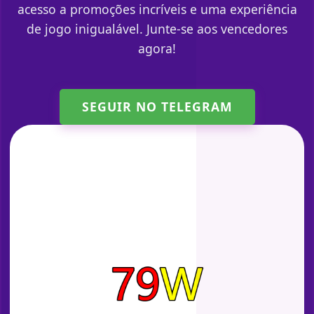
acesso a promoções incríveis e uma experiência
de jogo inigualável. Junte-se aos vencedores
agora!
SEGUIR NO TELEGRAM