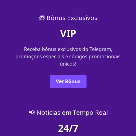
🎁 Bônus Exclusivos
VIP
Receba bônus exclusivos do Telegram,
promoções especiais e códigos promocionais
únicos!
Ver Bônus
📢 Notícias em Tempo Real
24/7