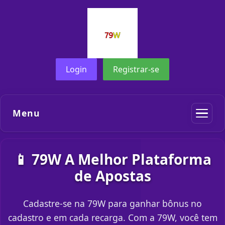
Login
Registrar-se
Menu
📱 79W A Melhor Plataforma
de Apostas
Cadastre-se na 79W para ganhar bônus no
cadastro e em cada recarga. Com a 79W, você tem