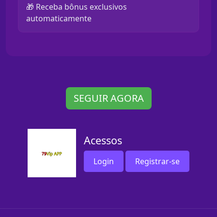
🎁 Receba bônus exclusivos
automaticamente
SEGUIR AGORA
Acessos
Login
Registrar-se