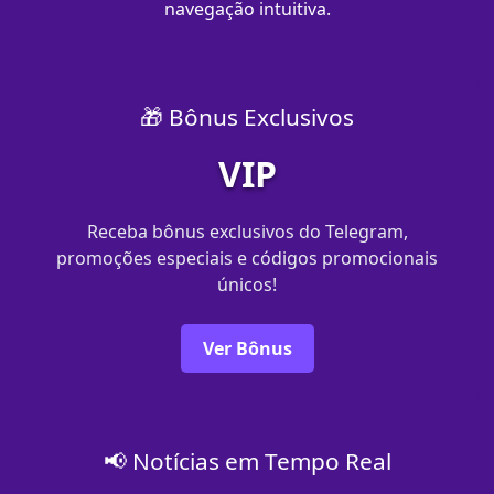
navegação intuitiva.
🎁 Bônus Exclusivos
VIP
Receba bônus exclusivos do Telegram,
promoções especiais e códigos promocionais
únicos!
Ver Bônus
📢 Notícias em Tempo Real