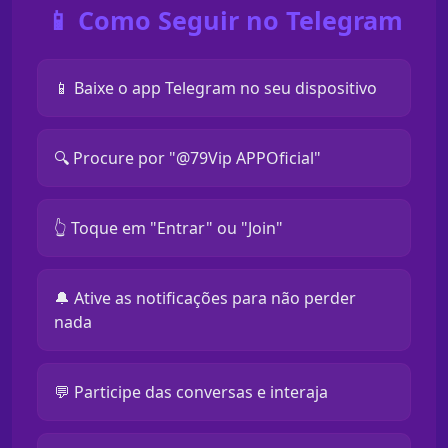
📱 Como Seguir no Telegram
📱 Baixe o app Telegram no seu dispositivo
🔍 Procure por "@79Vip APPOficial"
👆 Toque em "Entrar" ou "Join"
🔔 Ative as notificações para não perder
nada
💬 Participe das conversas e interaja