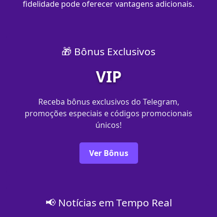
fidelidade pode oferecer vantagens adicionais.
🎁 Bônus Exclusivos
VIP
Receba bônus exclusivos do Telegram,
promoções especiais e códigos promocionais
únicos!
Ver Bônus
📢 Notícias em Tempo Real