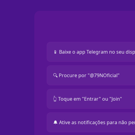
📱 Baixe o app Telegram no seu disp
🔍 Procure por "@79NOficial"
👆 Toque em "Entrar" ou "Join"
🔔 Ative as notificações para não p