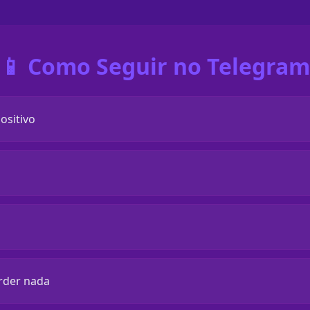
📱 Como Seguir no Telegram
ositivo
erder nada