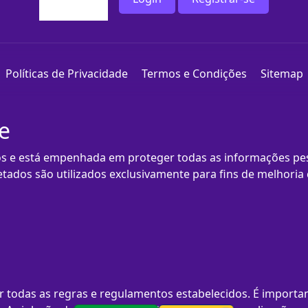
Políticas de Privacidade
Termos e Condições
Sitemap
de
ios e está empenhada em proteger todas as informações pe
tados são utilizados exclusivamente para fins de melhoria
todas as regras e regulamentos estabelecidos. É importan