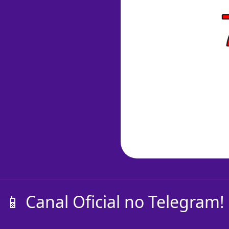
📱 Canal Oficial no Telegram!