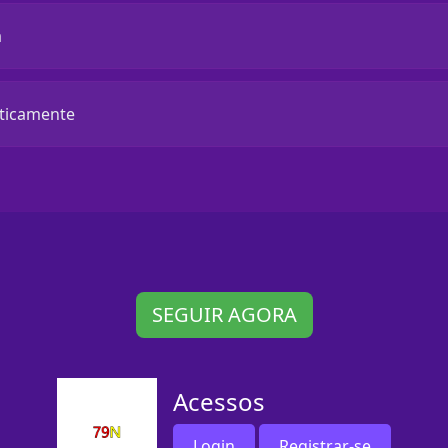
a
aticamente
SEGUIR AGORA
Acessos
Login
Registrar-se