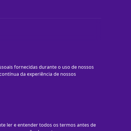
ssoais fornecidas durante o uso de nossos
 contínua da experiência de nossos
te ler e entender todos os termos antes de