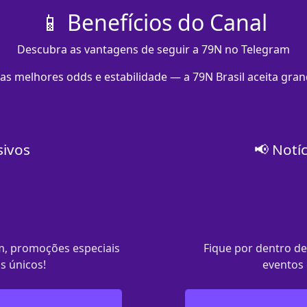
📱 Benefícios do Canal
Descubra as vantagens de seguir a 79N no Telegram
 as melhores odds e estabilidade — a 79N Brasil aceita gra
sivos
📢 Notí
m, promoções especiais
Fique por dentro d
s únicos!
eventos