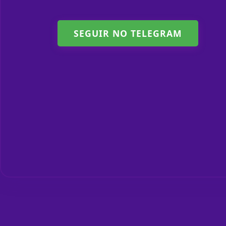
SEGUIR NO TELEGRAM