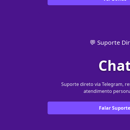
💬 Suporte Di
Cha
Suporte direto via Telegram, r
atendimento persona
Falar Suport