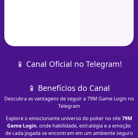
📱 Canal Oficial no Telegram!
📱 Benefícios do Canal
Descubra as vantagens de seguir a 79M Game Login no
Telegram
Explore o emocionante universo do poker no site
79M
Game Login
, onde habilidade, estratégia e a emoção
de cada jogada se encontram em um ambiente seguro