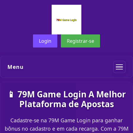
Login
Registrar-se
Menu
📱 79M Game Login A Melhor
Plataforma de Apostas
Cadastre-se na 79M Game Login para ganhar
bônus no cadastro e em cada recarga. Com a 79M