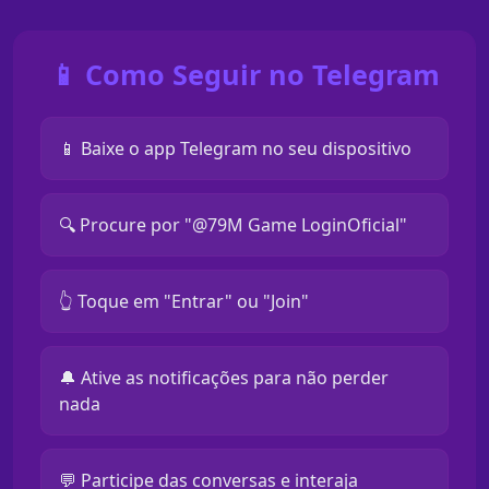
📱 Como Seguir no Telegram
📱 Baixe o app Telegram no seu dispositivo
🔍 Procure por "@79M Game LoginOficial"
👆 Toque em "Entrar" ou "Join"
🔔 Ative as notificações para não perder
nada
💬 Participe das conversas e interaja