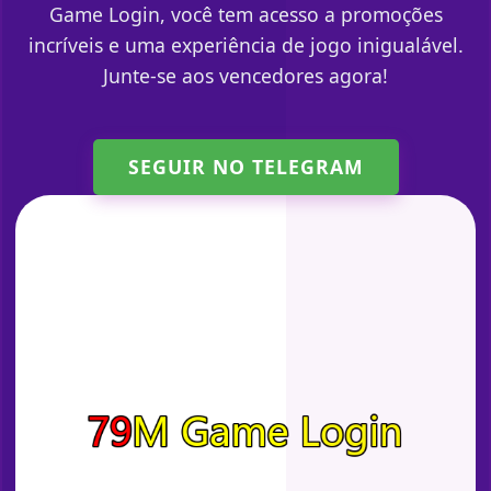
Game Login, você tem acesso a promoções
incríveis e uma experiência de jogo inigualável.
Junte-se aos vencedores agora!
SEGUIR NO TELEGRAM