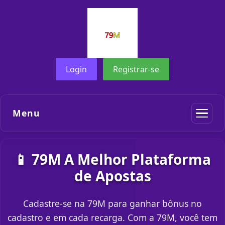
Login
Registrar-se
Menu
📱 79M A Melhor Plataforma
de Apostas
Cadastre-se na 79M para ganhar bônus no
cadastro e em cada recarga. Com a 79M, você tem