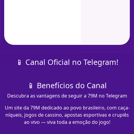
📱 Canal Oficial no Telegram!
📱 Benefícios do Canal
Descubra as vantagens de seguir a 79M no Telegram
Um site da 79M dedicado ao povo brasileiro, com caça-
níqueis, jogos de cassino, apostas esportivas e crupiês
ao vivo — viva toda a emoção do jogo!