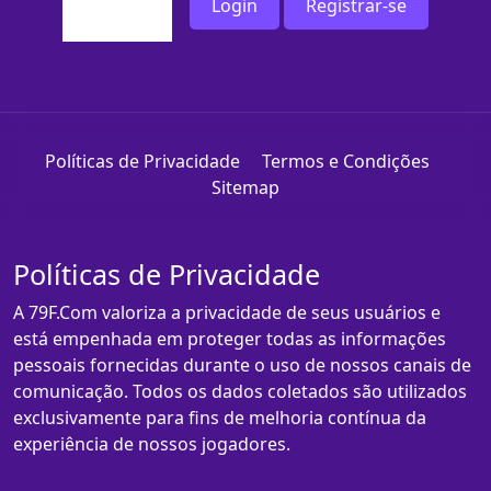
Login
Registrar-se
Políticas de Privacidade
Termos e Condições
Sitemap
Políticas de Privacidade
A 79F.Com valoriza a privacidade de seus usuários e
está empenhada em proteger todas as informações
pessoais fornecidas durante o uso de nossos canais de
comunicação. Todos os dados coletados são utilizados
exclusivamente para fins de melhoria contínua da
experiência de nossos jogadores.