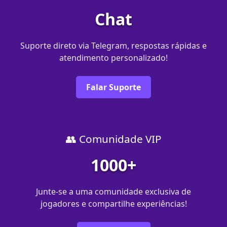
Chat
Suporte direto via Telegram, respostas rápidas e
atendimento personalizado!
Falar Suporte
👥 Comunidade VIP
1000+
Junte-se a uma comunidade exclusiva de
jogadores e compartilhe experiências!