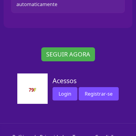
automaticamente
SEGUIR AGORA
Acessos
Login
Registrar-se