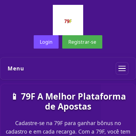
Login
Registrar-se
Menu
📱 79F A Melhor Plataforma
de Apostas
Cadastre-se na 79F para ganhar bônus no
cadastro e em cada recarga. Com a 79F, você tem