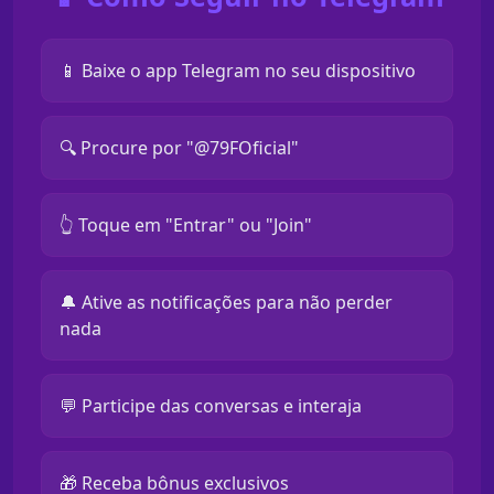
📱 Baixe o app Telegram no seu dispositivo
🔍 Procure por "@79FOficial"
👆 Toque em "Entrar" ou "Join"
🔔 Ative as notificações para não perder
nada
💬 Participe das conversas e interaja
🎁 Receba bônus exclusivos