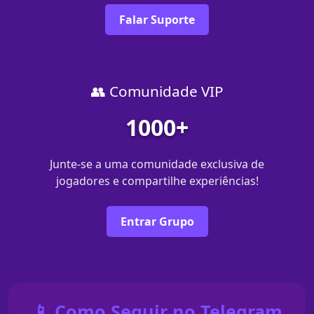
Falar Suporte
👥 Comunidade VIP
1000+
Junte-se a uma comunidade exclusiva de
jogadores e compartilhe experiências!
Entrar Grupo
📱 Como Seguir no Telegram