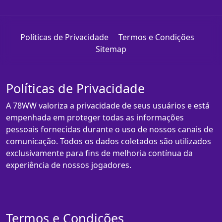
Políticas de Privacidade
Termos e Condições
Sitemap
Políticas de Privacidade
A 78WW valoriza a privacidade de seus usuários e está
empenhada em proteger todas as informações
pessoais fornecidas durante o uso de nossos canais de
comunicação. Todos os dados coletados são utilizados
exclusivamente para fins de melhoria contínua da
experiência de nossos jogadores.
Termos e Condições