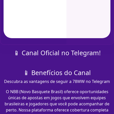
📱 Canal Oficial no Telegram!
📱 Benefícios do Canal
Descubra as vantagens de seguir a 78WW no Telegram
O NBB (Novo Basquete Brasil) oferece oportunidades
únicas de apostas em jogos que envolvem equipes
brasileiras e jogadores que você pode acompanhar de
perto. Nossa plataforma oferece cobertura completa