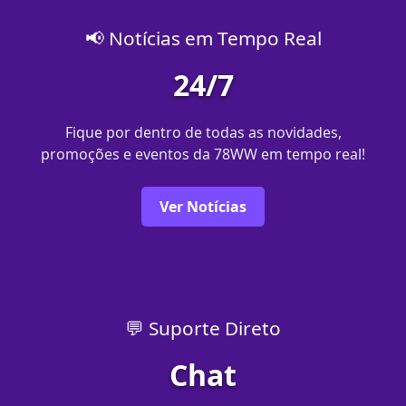
📢 Notícias em Tempo Real
24/7
Fique por dentro de todas as novidades,
promoções e eventos da 78WW em tempo real!
Ver Notícias
💬 Suporte Direto
Chat