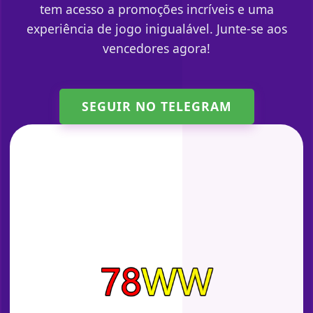
tem acesso a promoções incríveis e uma
experiência de jogo inigualável. Junte-se aos
vencedores agora!
SEGUIR NO TELEGRAM