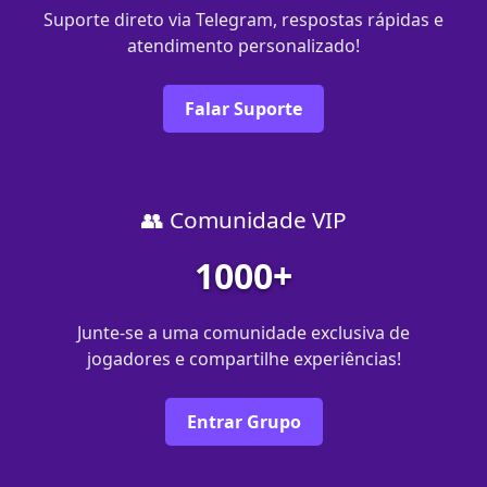
Suporte direto via Telegram, respostas rápidas e
atendimento personalizado!
Falar Suporte
👥 Comunidade VIP
1000+
Junte-se a uma comunidade exclusiva de
jogadores e compartilhe experiências!
Entrar Grupo