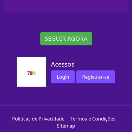
SEGUIR AGORA
Acessos
Login
Registrar-se
Políticas de Privacidade
Termos e Condições
Sitemap