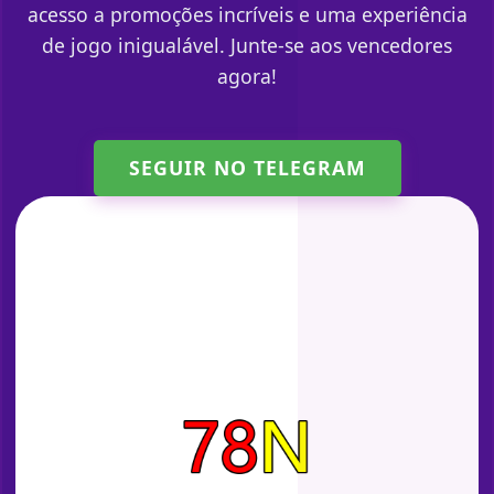
acesso a promoções incríveis e uma experiência
de jogo inigualável. Junte-se aos vencedores
agora!
SEGUIR NO TELEGRAM