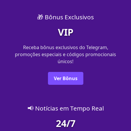
🎁 Bônus Exclusivos
VIP
Receba bônus exclusivos do Telegram,
promoções especiais e códigos promocionais
únicos!
Ver Bônus
📢 Notícias em Tempo Real
24/7