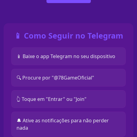
📱 Como Seguir no Telegram
📱 Baixe o app Telegram no seu dispositivo
🔍 Procure por "@78GameOficial"
👆 Toque em "Entrar" ou "Join"
🔔 Ative as notificações para não perder
nada