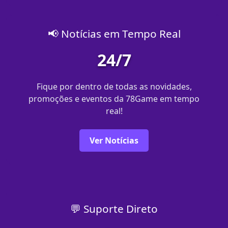
📢 Notícias em Tempo Real
24/7
Fique por dentro de todas as novidades,
promoções e eventos da 78Game em tempo
real!
Ver Notícias
💬 Suporte Direto