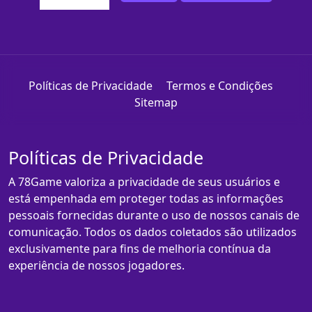
Políticas de Privacidade
Termos e Condições
Sitemap
Políticas de Privacidade
A 78Game valoriza a privacidade de seus usuários e
está empenhada em proteger todas as informações
pessoais fornecidas durante o uso de nossos canais de
comunicação. Todos os dados coletados são utilizados
exclusivamente para fins de melhoria contínua da
experiência de nossos jogadores.