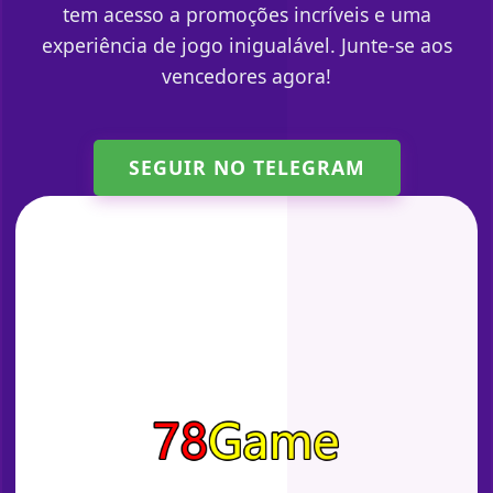
tem acesso a promoções incríveis e uma
experiência de jogo inigualável. Junte-se aos
vencedores agora!
SEGUIR NO TELEGRAM