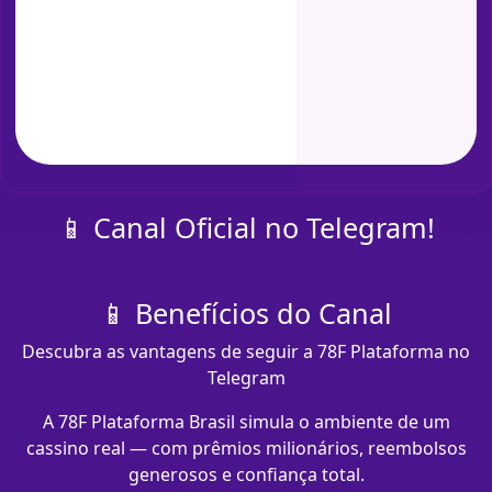
📱 Canal Oficial no Telegram!
📱 Benefícios do Canal
Descubra as vantagens de seguir a 78F Plataforma no
Telegram
A 78F Plataforma Brasil simula o ambiente de um
cassino real — com prêmios milionários, reembolsos
generosos e confiança total.