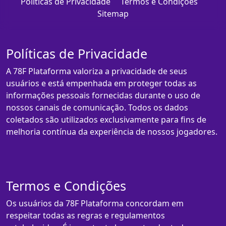
Políticas de Privacidade
Termos e Condições
Sitemap
Políticas de Privacidade
A 78F Plataforma valoriza a privacidade de seus
usuários e está empenhada em proteger todas as
informações pessoais fornecidas durante o uso de
nossos canais de comunicação. Todos os dados
coletados são utilizados exclusivamente para fins de
melhoria contínua da experiência de nossos jogadores.
Termos e Condições
Os usuários da 78F Plataforma concordam em
respeitar todas as regras e regulamentos