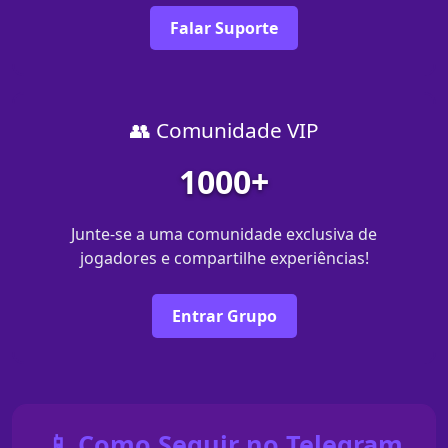
Falar Suporte
👥 Comunidade VIP
1000+
Junte-se a uma comunidade exclusiva de
jogadores e compartilhe experiências!
Entrar Grupo
📱 Como Seguir no Telegram