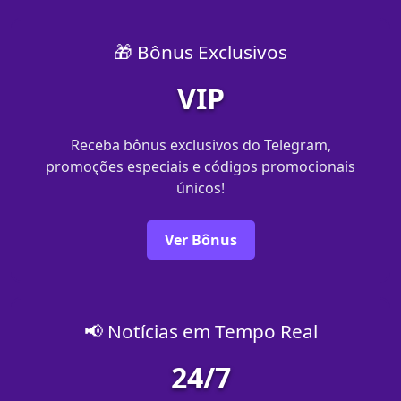
🎁 Bônus Exclusivos
VIP
Receba bônus exclusivos do Telegram,
promoções especiais e códigos promocionais
únicos!
Ver Bônus
📢 Notícias em Tempo Real
24/7