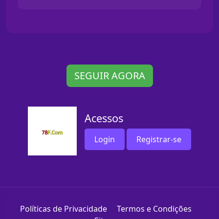
SEGUIR AGORA
Acessos
Login
Registrar-se
Políticas de Privacidade
Termos e Condições