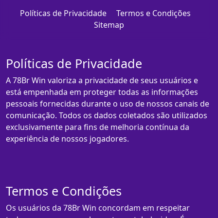
Políticas de Privacidade
Termos e Condições
Sitemap
Políticas de Privacidade
A 78Br Win valoriza a privacidade de seus usuários e
está empenhada em proteger todas as informações
pessoais fornecidas durante o uso de nossos canais de
comunicação. Todos os dados coletados são utilizados
exclusivamente para fins de melhoria contínua da
experiência de nossos jogadores.
Termos e Condições
Os usuários da 78Br Win concordam em respeitar