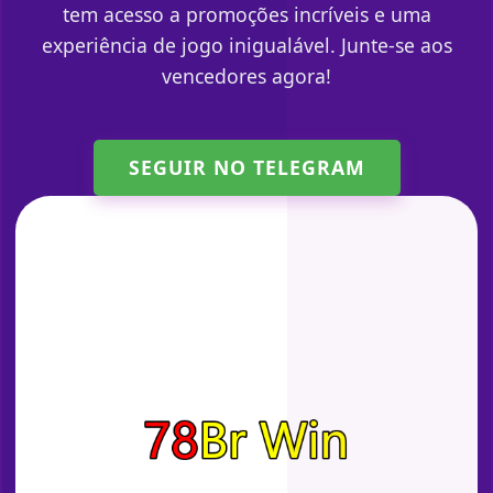
tem acesso a promoções incríveis e uma
experiência de jogo inigualável. Junte-se aos
vencedores agora!
SEGUIR NO TELEGRAM