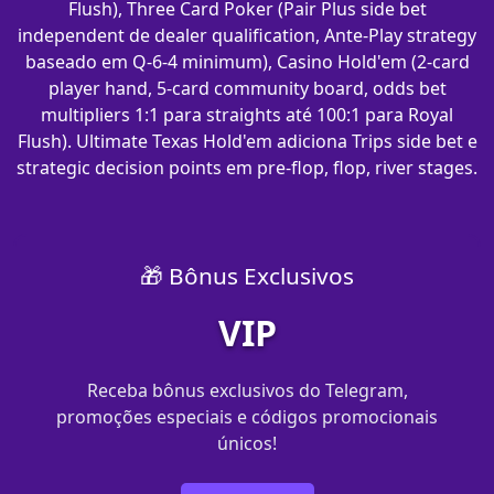
Flush), Three Card Poker (Pair Plus side bet
independent de dealer qualification, Ante-Play strategy
baseado em Q-6-4 minimum), Casino Hold'em (2-card
player hand, 5-card community board, odds bet
multipliers 1:1 para straights até 100:1 para Royal
Flush). Ultimate Texas Hold'em adiciona Trips side bet e
strategic decision points em pre-flop, flop, river stages.
🎁 Bônus Exclusivos
VIP
Receba bônus exclusivos do Telegram,
promoções especiais e códigos promocionais
únicos!