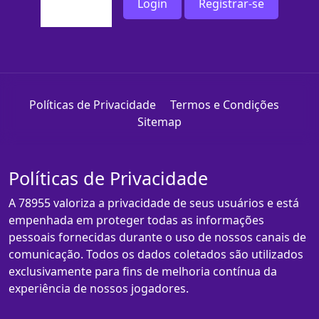
Login
Registrar-se
Políticas de Privacidade
Termos e Condições
Sitemap
Políticas de Privacidade
A 78955 valoriza a privacidade de seus usuários e está
empenhada em proteger todas as informações
pessoais fornecidas durante o uso de nossos canais de
comunicação. Todos os dados coletados são utilizados
exclusivamente para fins de melhoria contínua da
experiência de nossos jogadores.