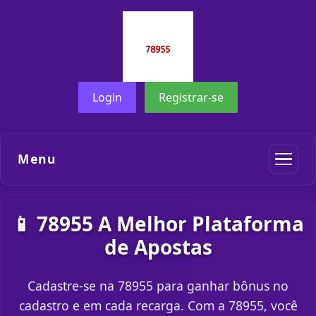
Login
Registrar-se
Menu
📱 78955 A Melhor Plataforma
de Apostas
Cadastre-se na 78955 para ganhar bônus no
cadastro e em cada recarga. Com a 78955, você