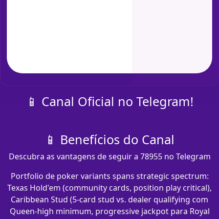
📱 Canal Oficial no Telegram!
📱 Benefícios do Canal
Descubra as vantagens de seguir a 78955 no Telegram
Portfolio de poker variants spans strategic spectrum:
Texas Hold'em (community cards, position play critical),
Caribbean Stud (5-card stud vs. dealer qualifying com
Queen-high minimum, progressive jackpot para Royal