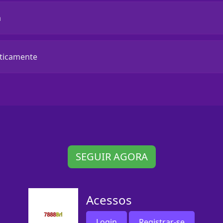
a
aticamente
SEGUIR AGORA
Acessos
Login
Registrar-se