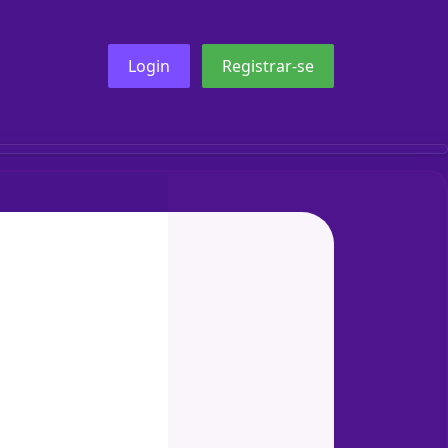
Login
Registrar-se