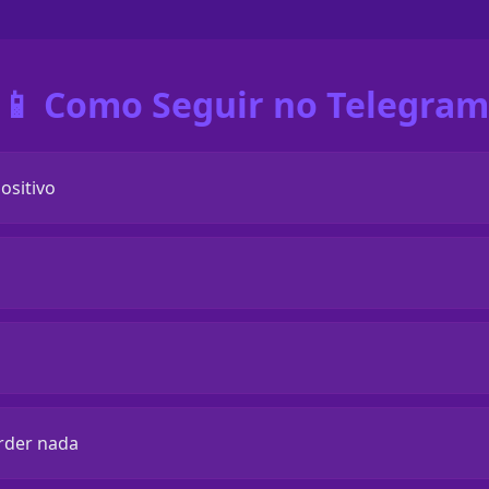
📱 Como Seguir no Telegram
ositivo
erder nada