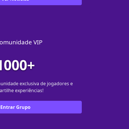
Comunidade VIP
1000+
unidade exclusiva de jogadores e
rtilhe experiências!
Entrar Grupo