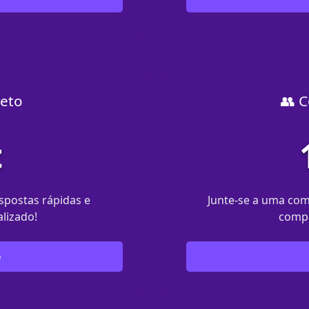
reto
👥 
t
espostas rápidas e
Junte-se a uma com
lizado!
compa
e