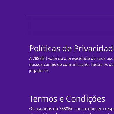
Políticas de Privacida
A 7888Brl valoriza a privacidade de seus u
nossos canais de comunicação. Todos os dad
jogadores.
Termos e Condições
Os usuários da 7888Brl concordam em respei