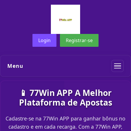
Login
Registrar-se
Menu
📱 77Win APP A Melhor
Plataforma de Apostas
Cadastre-se na 77Win APP para ganhar bônus no
cadastro e em cada recarga. Com a 77Win APP,