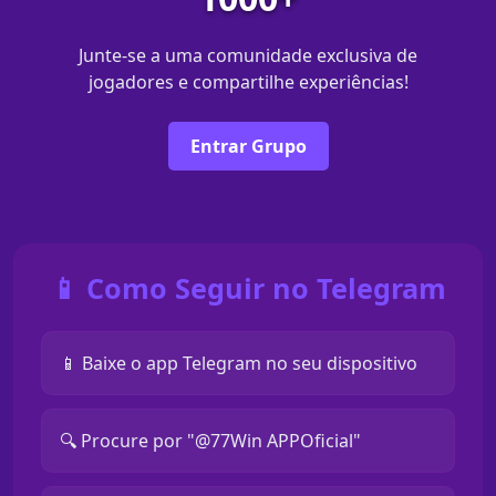
Junte-se a uma comunidade exclusiva de
jogadores e compartilhe experiências!
Entrar Grupo
📱 Como Seguir no Telegram
📱 Baixe o app Telegram no seu dispositivo
🔍 Procure por "@77Win APPOficial"