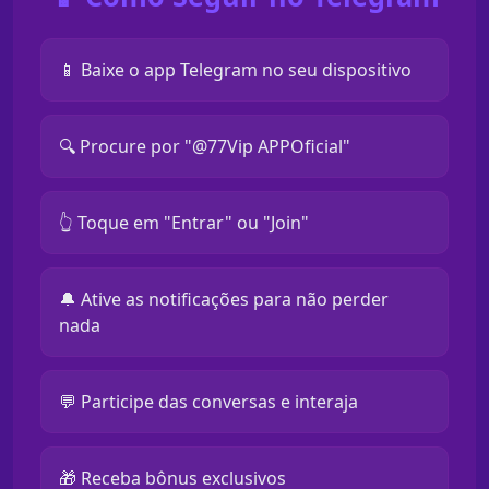
📱 Baixe o app Telegram no seu dispositivo
🔍 Procure por "@77Vip APPOficial"
👆 Toque em "Entrar" ou "Join"
🔔 Ative as notificações para não perder
nada
💬 Participe das conversas e interaja
🎁 Receba bônus exclusivos