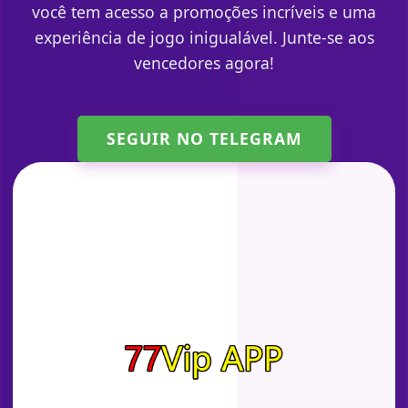
você tem acesso a promoções incríveis e uma
experiência de jogo inigualável. Junte-se aos
vencedores agora!
SEGUIR NO TELEGRAM