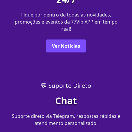
Fique por dentro de todas as novidades,
promoções e eventos da 77Vip APP em tempo
real!
Ver Notícias
💬 Suporte Direto
Chat
Suporte direto via Telegram, respostas rápidas e
atendimento personalizado!