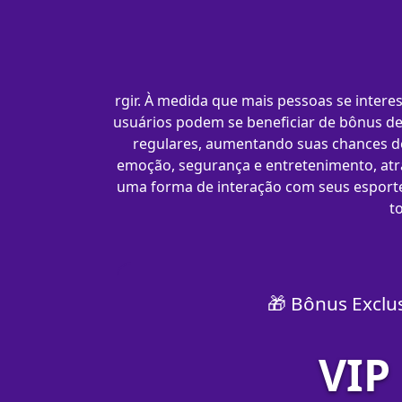
rgir. À medida que mais pessoas se intere
usuários podem se beneficiar de bônus de
regulares, aumentando suas chances de
emoção, segurança e entretenimento, atr
uma forma de interação com seus esportes 
t
🎁 Bônus Exclu
VIP