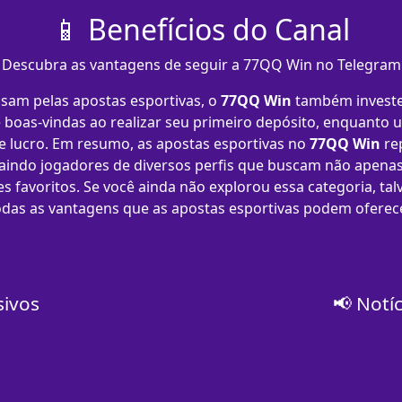
📱 Benefícios do Canal
Descubra as vantagens de seguir a 77QQ Win no Telegram
ssam pelas apostas esportivas, o
77QQ Win
também investe
 boas-vindas ao realizar seu primeiro depósito, enquanto 
 lucro. Em resumo, as apostas esportivas no
77QQ Win
re
aindo jogadores de diversos perfis que buscam não apena
favoritos. Se você ainda não explorou essa categoria, talv
odas as vantagens que as apostas esportivas podem oferece
sivos
📢 Notí