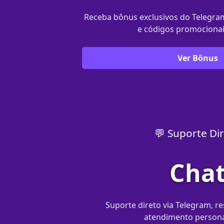
Receba bônus exclusivos do Telegra
e códigos promocionai
Ver Bônus
💬 Suporte Di
Cha
Suporte direto via Telegram, r
atendimento persona