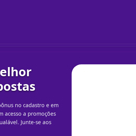
elhor
postas
bônus no cadastro e em
em acesso a promoções
ualável. Junte-se aos