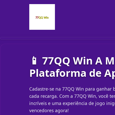
📱 77QQ Win A M
Plataforma de A
Cadastre-se na 77QQ Win para ganhar 
cada recarga. Com a 77QQ Win, você t
incríveis e uma experiência de jogo inig
vencedores agora!