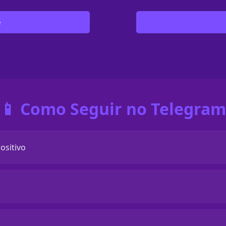
e
📱 Como Seguir no Telegram
ositivo