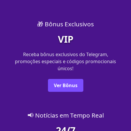
🎁 Bônus Exclusivos
VIP
Receba bônus exclusivos do Telegram,
promoções especiais e códigos promocionais
únicos!
Ver Bônus
📢 Notícias em Tempo Real
24/7