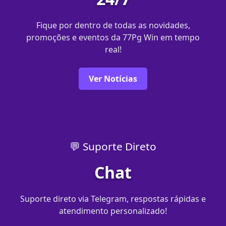
Fique por dentro de todas as novidades,
promoções e eventos da 77Pg Win em tempo
real!
Ver Notícias
💬 Suporte Direto
Chat
Suporte direto via Telegram, respostas rápidas e
atendimento personalizado!