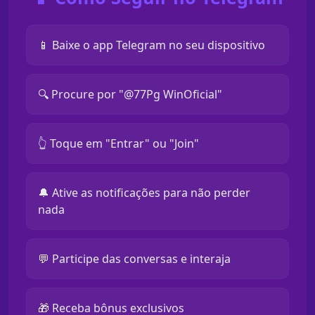
📱 Baixe o app Telegram no seu dispositivo
🔍 Procure por "@77Pg WinOficial"
👆 Toque em "Entrar" ou "Join"
🔔 Ative as notificações para não perder
nada
💬 Participe das conversas e interaja
🎁 Receba bônus exclusivos