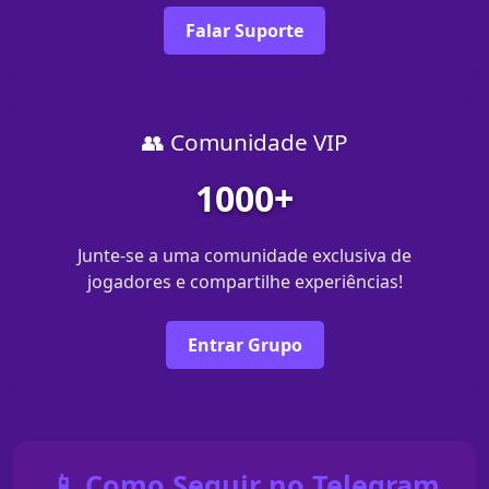
Falar Suporte
👥 Comunidade VIP
1000+
Junte-se a uma comunidade exclusiva de
jogadores e compartilhe experiências!
Entrar Grupo
📱 Como Seguir no Telegram