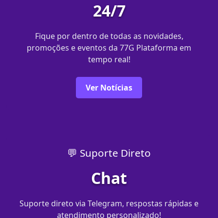
24/7
Fique por dentro de todas as novidades,
promoções e eventos da 77G Plataforma em
tempo real!
Ver Notícias
💬 Suporte Direto
Chat
Suporte direto via Telegram, respostas rápidas e
atendimento personalizado!