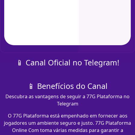
📱 Canal Oficial no Telegram!
📱 Benefícios do Canal
Descubra as vantagens de seguir a 77G Plataforma no
Telegram
O 77G Plataforma está empenhado em fornecer aos
jogadores um ambiente seguro e justo. 77G Plataforma
Online Com toma várias medidas para garantir a