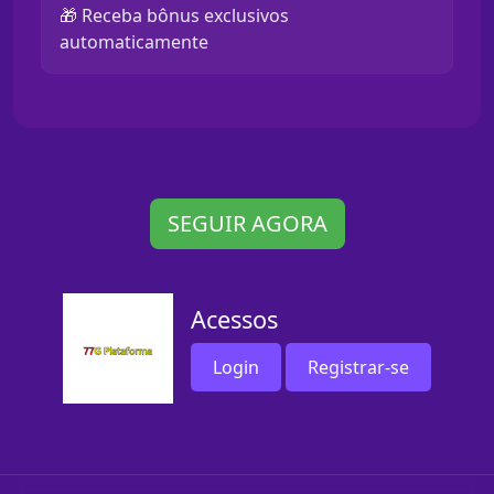
🎁 Receba bônus exclusivos
automaticamente
SEGUIR AGORA
Acessos
Login
Registrar-se