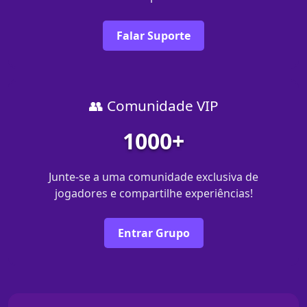
Falar Suporte
👥 Comunidade VIP
1000+
Junte-se a uma comunidade exclusiva de
jogadores e compartilhe experiências!
Entrar Grupo