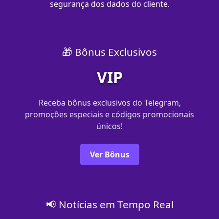
segurança dos dados do cliente.
🎁 Bônus Exclusivos
VIP
Receba bônus exclusivos do Telegram,
promoções especiais e códigos promocionais
únicos!
Ver Bônus
📢 Notícias em Tempo Real