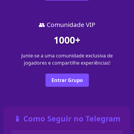
👥 Comunidade VIP
1000+
Junte-se a uma comunidade exclusiva de
jogadores e compartilhe experiências!
Entrar Grupo
📱 Como Seguir no Telegram