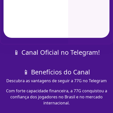
📱 Canal Oficial no Telegram!
📱 Benefícios do Canal
Descubra as vantagens de seguir a 77G no Telegram
Com forte capacidade financeira, a 77G conquistou a
confiança dos jogadores no Brasil e no mercado
internacional.