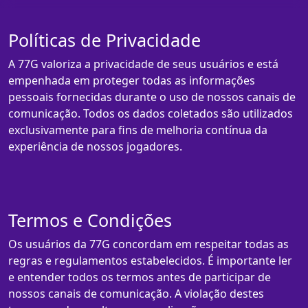
Políticas de Privacidade
A 77G valoriza a privacidade de seus usuários e está
empenhada em proteger todas as informações
pessoais fornecidas durante o uso de nossos canais de
comunicação. Todos os dados coletados são utilizados
exclusivamente para fins de melhoria contínua da
experiência de nossos jogadores.
Termos e Condições
Os usuários da 77G concordam em respeitar todas as
regras e regulamentos estabelecidos. É importante ler
e entender todos os termos antes de participar de
nossos canais de comunicação. A violação destes