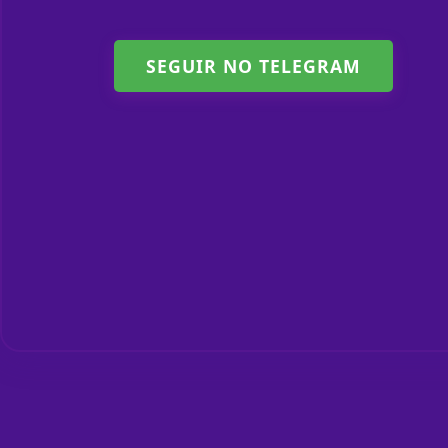
SEGUIR NO TELEGRAM