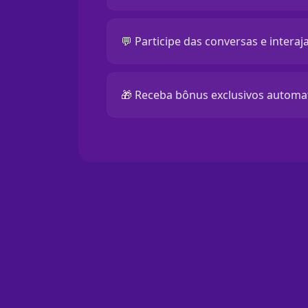
💬 Participe das conversas e interaj
🎁 Receba bônus exclusivos autom