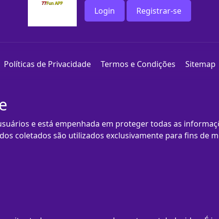
Login
Registrar-se
Políticas de Privacidade
Termos e Condições
Sitemap
de
 usuários e está empenhada em proteger todas as informaç
os coletados são utilizados exclusivamente para fins de m