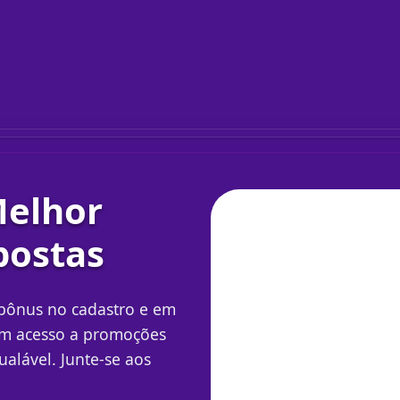
Melhor
postas
bônus no cadastro e em
em acesso a promoções
ualável. Junte-se aos