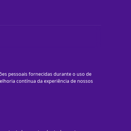
ões pessoais fornecidas durante o uso de
elhoria contínua da experiência de nossos