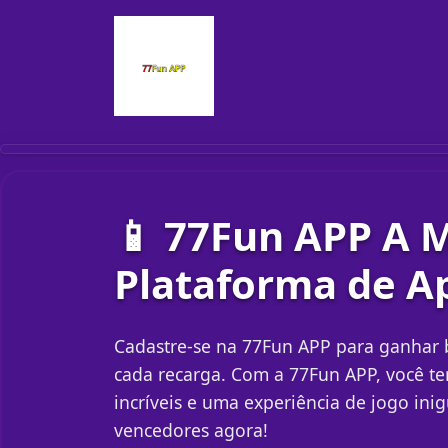
📱 77Fun APP A 
Plataforma de A
Cadastre-se na 77Fun APP para ganhar 
cada recarga. Com a 77Fun APP, você t
incríveis e uma experiência de jogo inig
vencedores agora!