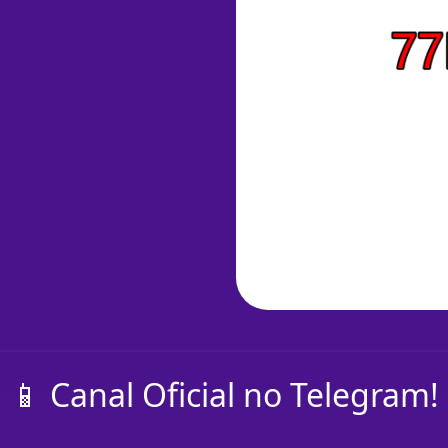
📱 Canal Oficial no Telegram!