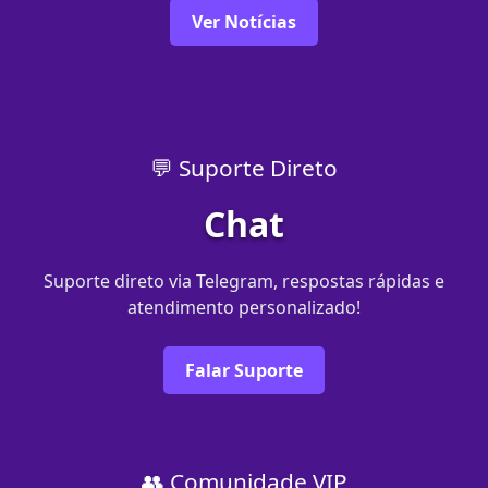
Ver Notícias
💬 Suporte Direto
Chat
Suporte direto via Telegram, respostas rápidas e
atendimento personalizado!
Falar Suporte
👥 Comunidade VIP