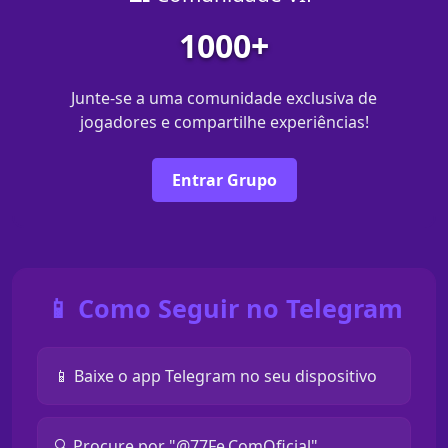
1000+
Junte-se a uma comunidade exclusiva de
jogadores e compartilhe experiências!
Entrar Grupo
📱 Como Seguir no Telegram
📱 Baixe o app Telegram no seu dispositivo
🔍 Procure por "@77Fe.ComOficial"