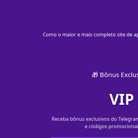
Como o maior e mais completo site de apo
🎁 Bônus Exclu
VIP
Receba bônus exclusivos do Telegra
e códigos promocionai