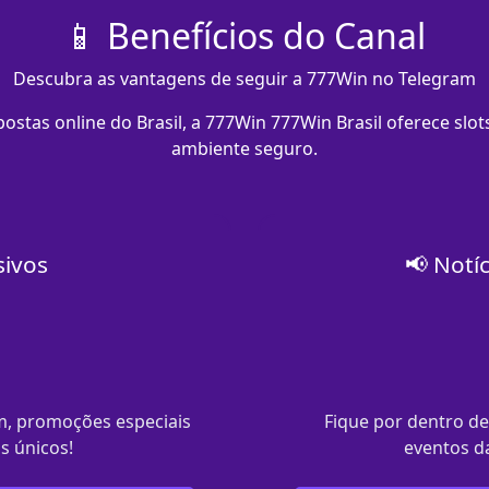
📱 Benefícios do Canal
Descubra as vantagens de seguir a 777Win no Telegram
stas online do Brasil, a 777Win 777Win Brasil oferece slo
ambiente seguro.
sivos
📢 Notí
m, promoções especiais
Fique por dentro d
s únicos!
eventos d