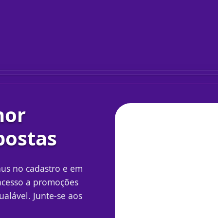
hor
postas
us no cadastro e em
acesso a promoções
ualável. Junte-se aos