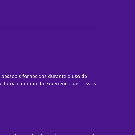
 pessoais fornecidas durante o uso de
elhoria contínua da experiência de nossos