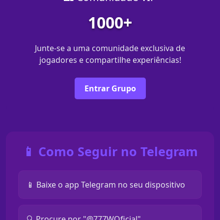
1000+
Junte-se a uma comunidade exclusiva de
jogadores e compartilhe experiências!
Entrar Grupo
📱 Como Seguir no Telegram
📱 Baixe o app Telegram no seu dispositivo
🔍 Procure por "@777WOficial"