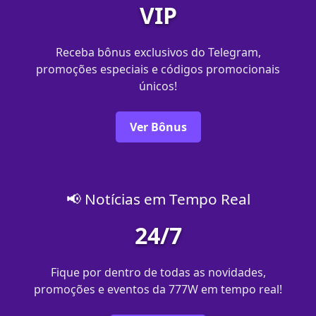
VIP
Receba bônus exclusivos do Telegram,
promoções especiais e códigos promocionais
únicos!
Ver Bônus
📢 Notícias em Tempo Real
24/7
Fique por dentro de todas as novidades,
promoções e eventos da 777W em tempo real!