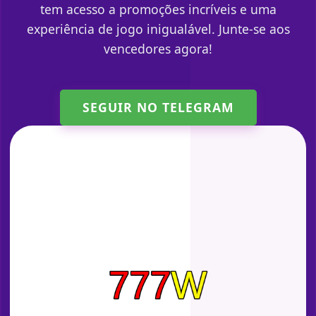
tem acesso a promoções incríveis e uma
experiência de jogo inigualável. Junte-se aos
vencedores agora!
SEGUIR NO TELEGRAM