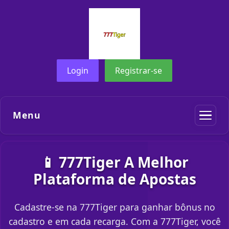
Login
Registrar-se
Menu
📱 777Tiger A Melhor
Plataforma de Apostas
Cadastre-se na 777Tiger para ganhar bônus no
cadastro e em cada recarga. Com a 777Tiger, você