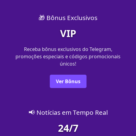
🎁 Bônus Exclusivos
VIP
Receba bônus exclusivos do Telegram,
promoções especiais e códigos promocionais
únicos!
Ver Bônus
📢 Notícias em Tempo Real
24/7