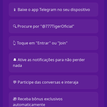
📱 Baixe o app Telegram no seu dispositivo
🔍 Procure por "@777TigerOficial"
👆 Toque em "Entrar" ou "Join"
🔔 Ative as notificações para não perder
nada
💬 Participe das conversas e interaja
🎁 Receba bônus exclusivos
automaticamente