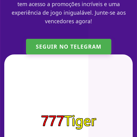
tem acesso a promoções incríveis e uma
experiência de jogo inigualável. Junte-se aos
vencedores agora!
SEGUIR NO TELEGRAM