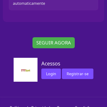
automaticamente
SEGUIR AGORA
Acessos
Login
Registrar-se