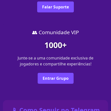
Falar Suporte
👥 Comunidade VIP
1000+
Junte-se a uma comunidade exclusiva de
jogadores e compartilhe experiências!
Entrar Grupo
📱 Como Seguir no Telegram