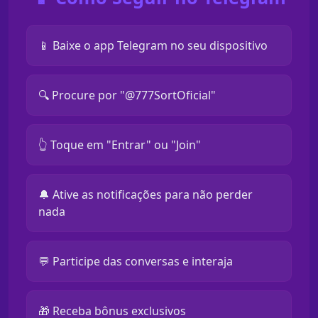
📱 Baixe o app Telegram no seu dispositivo
🔍 Procure por "@777SortOficial"
👆 Toque em "Entrar" ou "Join"
🔔 Ative as notificações para não perder
nada
💬 Participe das conversas e interaja
🎁 Receba bônus exclusivos