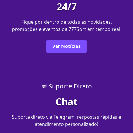
24/7
Fique por dentro de todas as novidades,
promoções e eventos da 777Sort em tempo real!
Ver Notícias
💬 Suporte Direto
Chat
Suporte direto via Telegram, respostas rápidas e
atendimento personalizado!