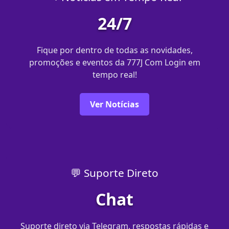
24/7
Fique por dentro de todas as novidades,
promoções e eventos da 777J Com Login em
tempo real!
Ver Notícias
💬 Suporte Direto
Chat
Suporte direto via Telegram, respostas rápidas e