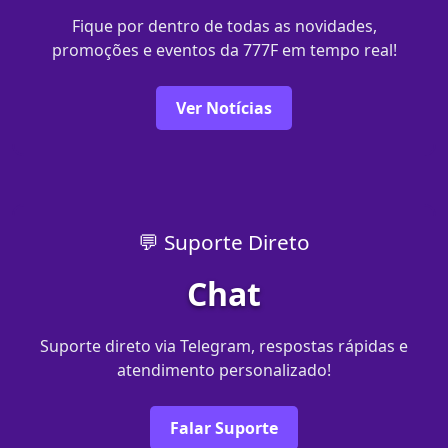
Fique por dentro de todas as novidades,
promoções e eventos da 777F em tempo real!
Ver Notícias
💬 Suporte Direto
Chat
Suporte direto via Telegram, respostas rápidas e
atendimento personalizado!
Falar Suporte