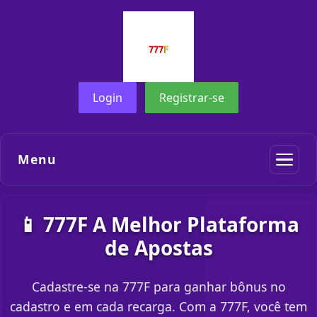
Login
Registrar-se
Menu
📱 777F A Melhor Plataforma
de Apostas
Cadastre-se na 777F para ganhar bônus no
cadastro e em cada recarga. Com a 777F, você tem