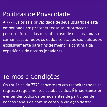
Políticas de Privacidade
A 777F valoriza a privacidade de seus usuários e está
empenhada em proteger todas as informações
pessoais fornecidas durante o uso de nossos canais de
comunicação. Todos os dados coletados são utilizados
exclusivamente para fins de melhoria contínua da
experiência de nossos jogadores.
Termos e Condições
Os usuários da 777F concordam em respeitar todas as
regras e regulamentos estabelecidos. É importante ler
e entender todos os termos antes de participar de
nossos canais de comunicação. A violação destes