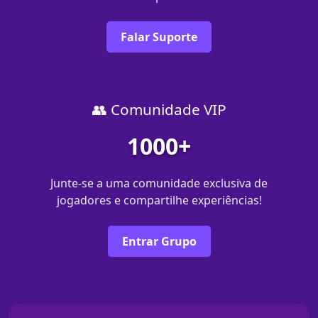
Falar Suporte
👥 Comunidade VIP
1000+
Junte-se a uma comunidade exclusiva de
jogadores e compartilhe experiências!
Entrar Grupo