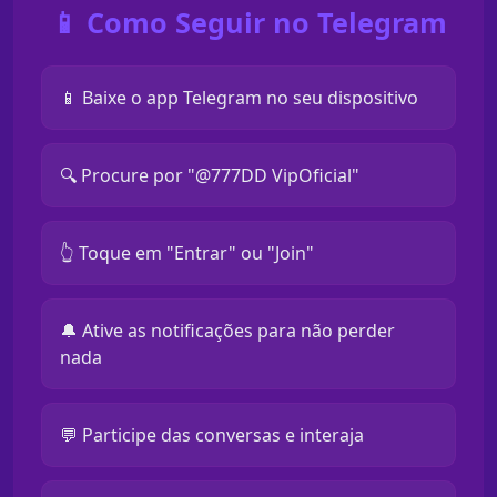
📱 Como Seguir no Telegram
📱 Baixe o app Telegram no seu dispositivo
🔍 Procure por "@777DD VipOficial"
👆 Toque em "Entrar" ou "Join"
🔔 Ative as notificações para não perder
nada
💬 Participe das conversas e interaja