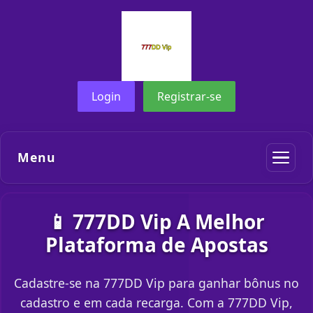
Login
Registrar-se
Menu
📱 777DD Vip A Melhor
Plataforma de Apostas
Cadastre-se na 777DD Vip para ganhar bônus no
cadastro e em cada recarga. Com a 777DD Vip,