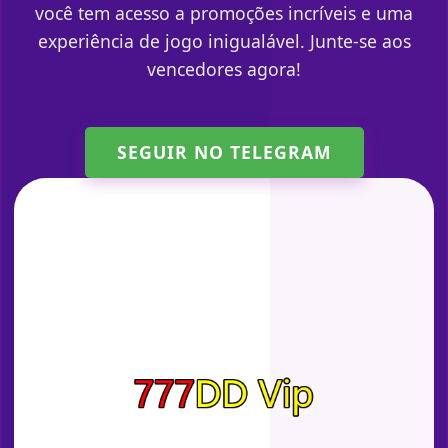
você tem acesso a promoções incríveis e uma
experiência de jogo inigualável. Junte-se aos
vencedores agora!
SEGUIR NO TELEGRAM