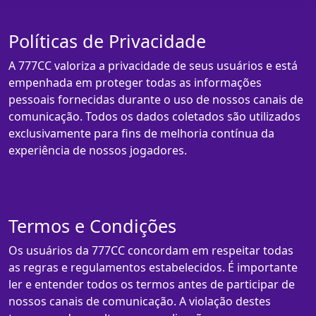
Políticas de Privacidade
A 777CC valoriza a privacidade de seus usuários e está
empenhada em proteger todas as informações
pessoais fornecidas durante o uso de nossos canais de
comunicação. Todos os dados coletados são utilizados
exclusivamente para fins de melhoria contínua da
experiência de nossos jogadores.
Termos e Condições
Os usuários da 777CC concordam em respeitar todas
as regras e regulamentos estabelecidos. É importante
ler e entender todos os termos antes de participar de
nossos canais de comunicação. A violação destes