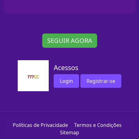
SEGUIR AGORA
Acessos
Login
Registrar-se
Políticas de Privacidade
Termos e Condições
Sitemap