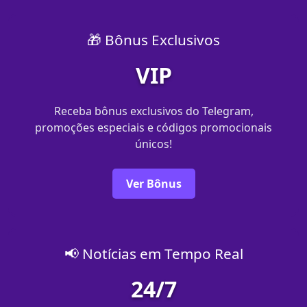
🎁 Bônus Exclusivos
VIP
Receba bônus exclusivos do Telegram,
promoções especiais e códigos promocionais
únicos!
Ver Bônus
📢 Notícias em Tempo Real
24/7