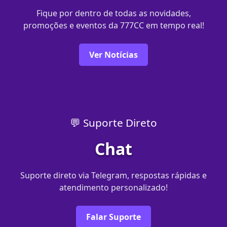
Fique por dentro de todas as novidades,
promoções e eventos da 777CC em tempo real!
Ver Notícias
💬 Suporte Direto
Chat
Suporte direto via Telegram, respostas rápidas e
atendimento personalizado!
Falar Suporte