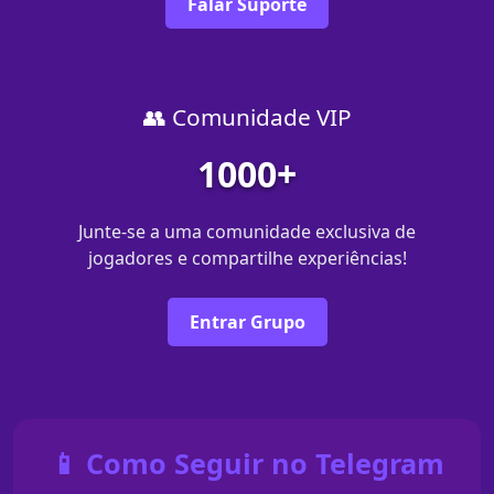
Falar Suporte
👥 Comunidade VIP
1000+
Junte-se a uma comunidade exclusiva de
jogadores e compartilhe experiências!
Entrar Grupo
📱 Como Seguir no Telegram