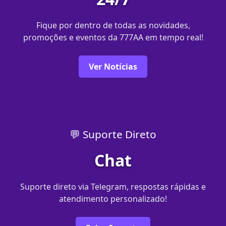
Fique por dentro de todas as novidades,
promoções e eventos da 777AA em tempo real!
Ver Notícias
💬 Suporte Direto
Chat
Suporte direto via Telegram, respostas rápidas e
atendimento personalizado!