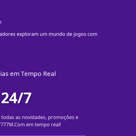
m
jogadores exploram um mundo de jogos com
cias em Tempo Real
24/7
e todas as novidades, promoções e
7777M.Com em tempo real!