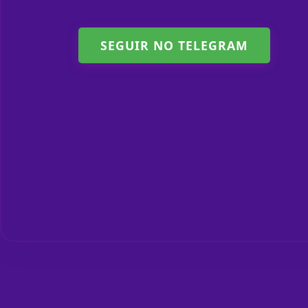
SEGUIR NO TELEGRAM