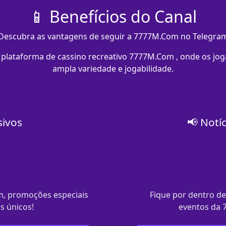
📱 Benefícios do Canal
Descubra as vantagens de seguir a 7777M.Com no Telegra
a plataforma de cassino recreativo 7777M.Com , onde os 
ampla variedade e jogabilidade.
sivos
📢 Notí
m, promoções especiais
Fique por dentro d
s únicos!
eventos da 