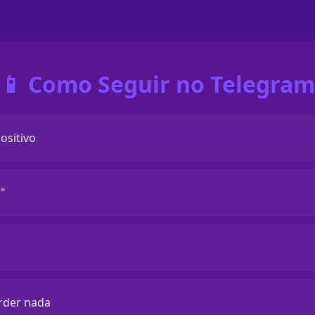
📱 Como Seguir no Telegram
ositivo
"
erder nada