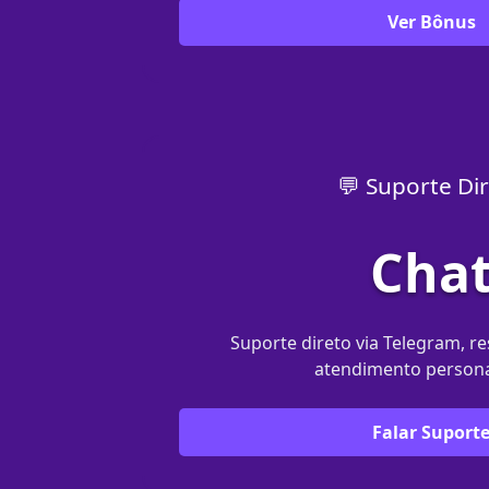
Ver Bônus
💬 Suporte Di
Cha
Suporte direto via Telegram, r
atendimento persona
Falar Suport