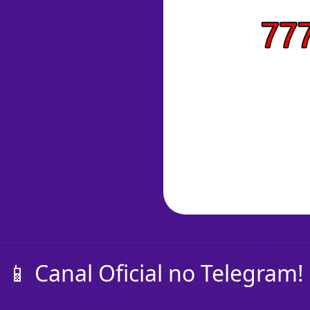
📱 Canal Oficial no Telegram!