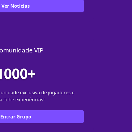
Ver Notícias
Comunidade VIP
1000+
unidade exclusiva de jogadores e
rtilhe experiências!
Entrar Grupo