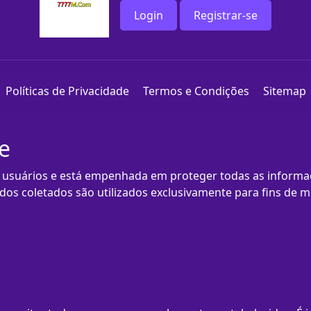
Login
Registrar-se
Políticas de Privacidade
Termos e Condições
Sitemap
de
s usuários e está empenhada em proteger todas as informa
os coletados são utilizados exclusivamente para fins de m