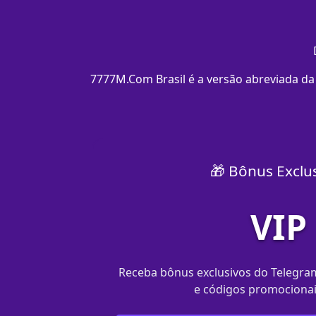
7777M.Com Brasil é a versão abreviada d
🎁 Bônus Exclu
VIP
Receba bônus exclusivos do Telegra
e códigos promocionai