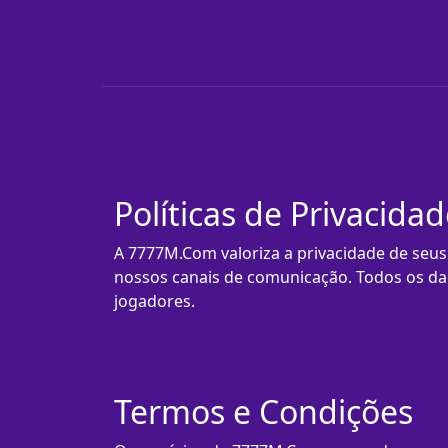
Políticas de Privacida
A 7777M.Com valoriza a privacidade de seu
nossos canais de comunicação. Todos os dad
jogadores.
Termos e Condições