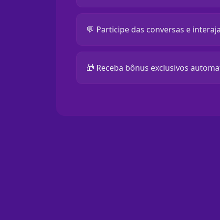
💬 Participe das conversas e interaj
🎁 Receba bônus exclusivos autom